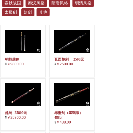
春秋战国
秦汉风格
隋唐风格
明清风格
太极剑
短剑
其他
铜柄越剑
瓦面楚剑
2500元
¥
￥9800.00
¥
￥2500.00
越剑
25800元
赤壁剑（基础版）
¥
￥25800.00
488元
¥
￥488.00