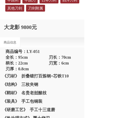
中国剑
中国刀
日本刀剑
西洋刀剑
其他刀剑
刀剑附属
大龙影 9800元
商品信息
商品编号：
LY-051
全长：95cm 刃长：70cm
柄长：22cm 刃宽：6cm
刃厚：0.8cm
《刃材》 折叠锻打百炼钢+芯铁T10
《结构》 三枚夹钢
《鞘材》 名贵老挝酸枝
《装具》 手工包铜装
《研磨工艺》 手工十三道磨