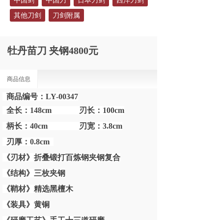
中国剑
中国刀
日本刀剑
西洋刀剑
其他刀剑
刀剑附属
牡丹苗刀 夹钢4800元
商品信息
商品编号：LY-00347
全长：
148cm
刃长：
100cm
柄长：40
cm
刃宽：
3.8cm
刃厚：0.8cm
《刃材》折叠锻打百炼钢夹钢复合
《结构》三枚夹钢
《鞘材》精选黑檀木
《装具》黄铜