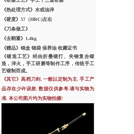
《研磨工艺》手工十三道研磨
《热处理方式》水或油淬
《硬度》57（HRC)左右
《刀条做工》
《去鞘重》1.4kg
《赠品》锦盒 锦袋 保养油 收藏证书
《锻造工艺》经由折叠锻打、夹钢复合锻
造，淬火，手工研磨等制作工序，传统手工
艺锻制而成。
《其它》高档刀剑. 一般以定制为主. 手工产
品存在少许误差. 数据仅供参考.请与实物为
准. 本公司图片均为实物拍摄!