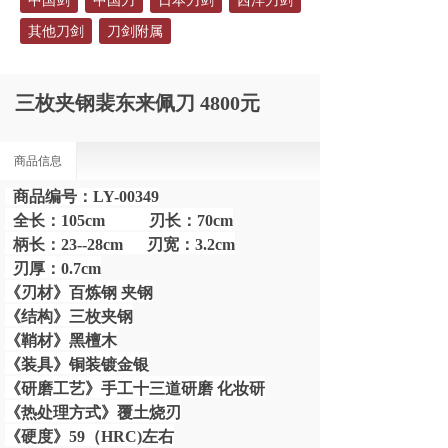
中国剑
中国刀
日本刀剑
西洋刀剑
其他刀剑
刀剑附属
三枚夹钢裴东来佩刀 4800元
商品信息
商品编号：LY-00349
全长：
105cm
刃长：
70cm
柄长：
23--28cm
刃宽：
3.2cm
刃厚：
0.7cm
《刃材》百炼钢 夹钢
《结构》三枚夹钢
《鞘材》黑檀木
《装具》铜装镀金银
《研磨工艺》手工十三道研磨 化妆研
《热处理方式》覆土烧刃
《硬度》59（HRC)左右