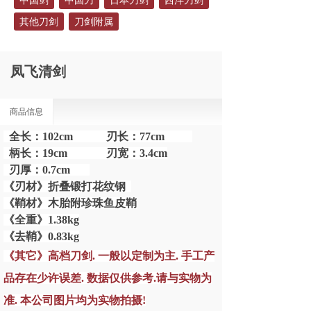
中国剑
中国刀
日本刀剑
西洋刀剑
其他刀剑
刀剑附属
凤飞清剑
商品信息
全长：102cm 刃长：77cm
柄长：19cm 刃宽：3.4cm
刃厚：0.7cm
《刃材》折叠锻打花纹钢
《鞘材》木胎附珍珠鱼皮鞘
《全重》1.38kg
《去鞘》0.83kg
《其它》高档刀剑. 一般以定制为主. 手工产
品存在少许误差. 数据仅供参考.请与实物为
准. 本公司图片均为实物拍摄!